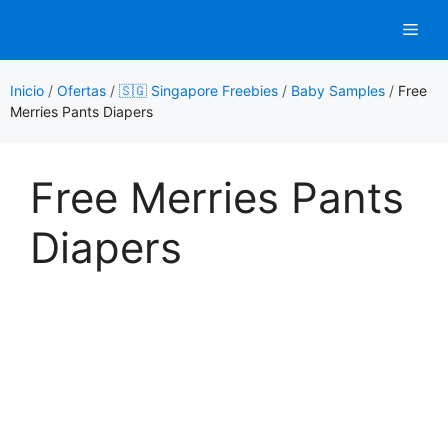
Saltar
Men
al
contenido
Inicio
/
Ofertas
/
🇸🇬 Singapore Freebies
/
Baby Samples
/
Free
Merries Pants Diapers
Free Merries Pants
Diapers