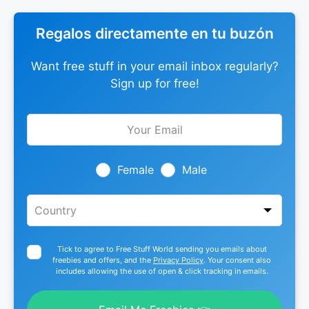
Regalos directamente en tu buzón
Want free stuff in your email inbox regularly?
Sign up for free!
Leave
this
field
blank
Female
Male
Tick to agree to Free Stuff World sending you emails about
freebies and offers, and the
Privacy Policy
. Your consent also
includes allowing the use of open & click tracking in emails.