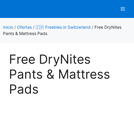
Saltar
Men
al
contenido
Inicio
/
Ofertas
/
🇨🇭 Freebies in Switzerland
/
Free DryNites
Pants & Mattress Pads
Free DryNites
Pants & Mattress
Pads