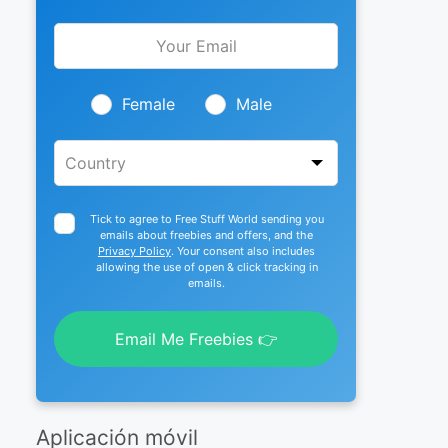
Leave
this
field
blank
Female
Male
Tick to agree to Free Stuff World sending you
emails about freebies and offers, and the
Privacy Policy
. Your consent also includes
allowing the use of open & click tracking in
emails.
Email Me Freebies 👉
Aplicación móvil