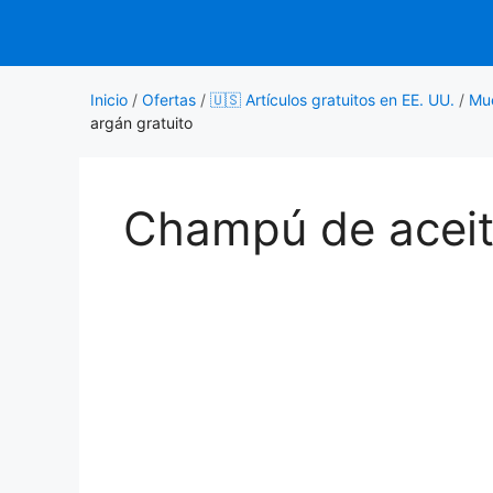
Saltar
al
contenido
Inicio
/
Ofertas
/
🇺🇸 Artículos gratuitos en EE. UU.
/
Mue
argán gratuito
Champú de aceit