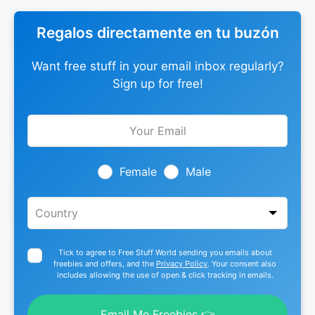
Regalos directamente en tu buzón
Want free stuff in your email inbox regularly?
Sign up for free!
Leave
this
field
blank
Female
Male
Tick to agree to Free Stuff World sending you emails about
freebies and offers, and the
Privacy Policy
. Your consent also
includes allowing the use of open & click tracking in emails.
Email Me Freebies 👉