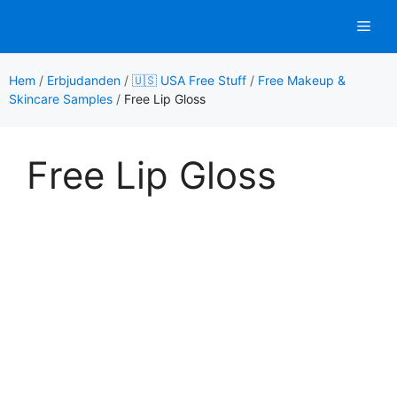
Hoppa
Men
till
innehåll
Hem
/
Erbjudanden
/
🇺🇸 USA Free Stuff
/
Free Makeup &
Skincare Samples
/
Free Lip Gloss
Free Lip Gloss