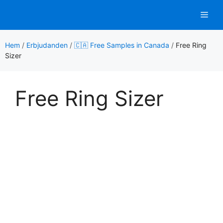
Hoppa
Men
till
innehåll
Hem
/
Erbjudanden
/
🇨🇦 Free Samples in Canada
/
Free Ring
Sizer
Free Ring Sizer