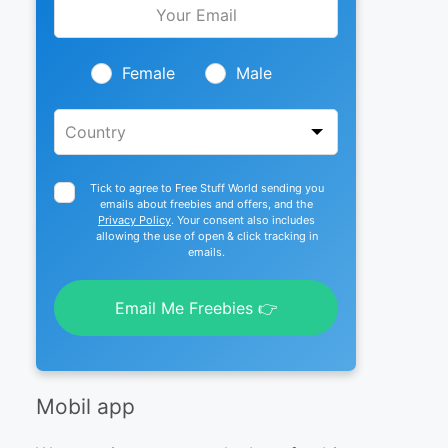
this
field
blank
Female
Male
Tick to agree to Free Stuff World sending you
emails about freebies and offers, and the
Privacy Policy
. Your consent also includes
allowing the use of open & click tracking in
emails.
Email Me Freebies 👉
Mobil app