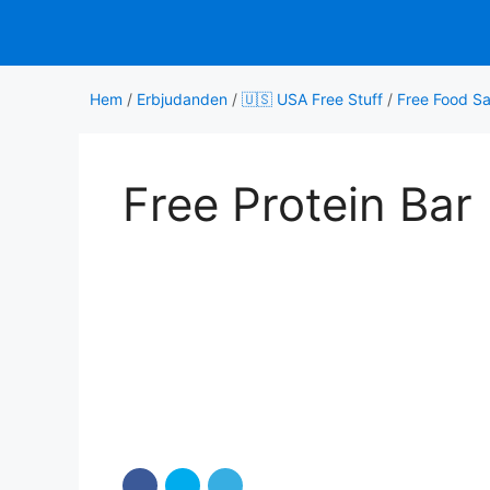
Hoppa
till
innehåll
Hem
/
Erbjudanden
/
🇺🇸 USA Free Stuff
/
Free Food S
Free Protein Bar