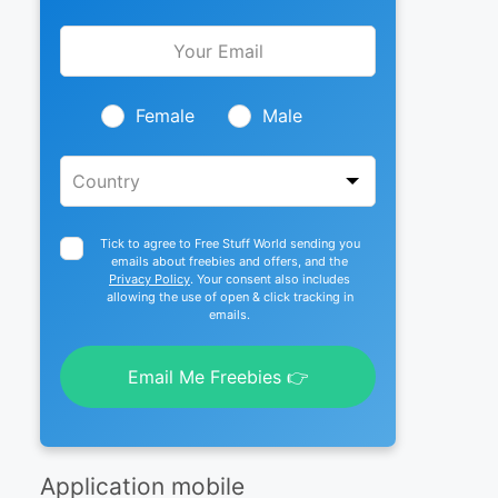
Leave
this
field
blank
Female
Male
Tick to agree to Free Stuff World sending you
emails about freebies and offers, and the
Privacy Policy
. Your consent also includes
allowing the use of open & click tracking in
emails.
Email Me Freebies 👉
Application mobile