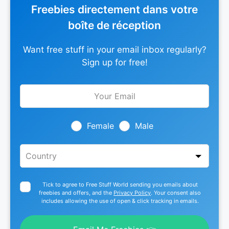
Freebies directement dans votre
boîte de réception
Want free stuff in your email inbox regularly?
Sign up for free!
Leave
this
field
blank
Female
Male
Tick to agree to Free Stuff World sending you emails about
freebies and offers, and the
Privacy Policy
. Your consent also
includes allowing the use of open & click tracking in emails.