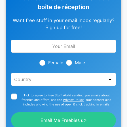
boîte de réception
Want free stuff in your email inbox regularly?
Sign up for free!
Leave
this
field
blank
Female
Male
Tick to agree to Free Stuff World sending you emails about
freebies and offers, and the
Privacy Policy
. Your consent also
includes allowing the use of open & click tracking in emails.
Email Me Freebies 👉