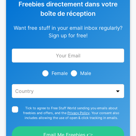
Freebies directement dans votre
boîte de réception
Want free stuff in your email inbox regularly?
Sign up for free!
Leave
this
field
blank
Female
Male
Tick to agree to Free Stuff World sending you emails about
freebies and offers, and the
Privacy Policy
. Your consent also
includes allowing the use of open & click tracking in emails.
Email Me Freebies 👉