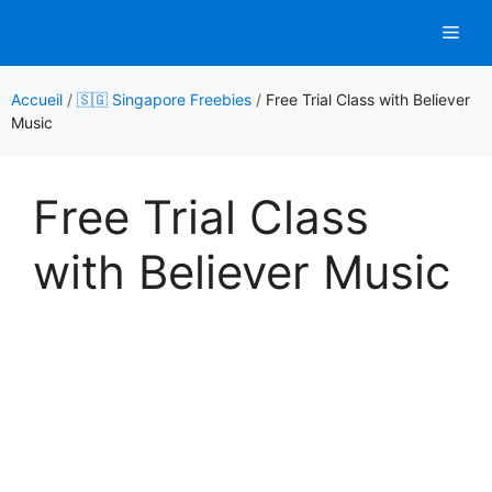
Aller
Men
au
contenu
Accueil
/
🇸🇬 Singapore Freebies
/
Free Trial Class with Believer
Music
Free Trial Class
with Believer Music