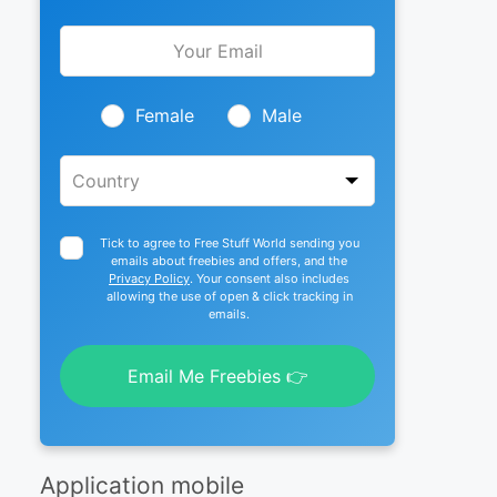
Leave
this
field
blank
Female
Male
Tick to agree to Free Stuff World sending you
emails about freebies and offers, and the
Privacy Policy
. Your consent also includes
allowing the use of open & click tracking in
emails.
Email Me Freebies 👉
Application mobile