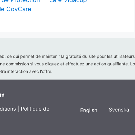
de Protection
café Vidacup
 de CovCare
web, ce qui permet de maintenir la gratuité du site pour les utilisateur
ne commission si vous cliquez et effectuez une action qualifiante. Lor
re interaction avec l'offre.
té
ditions
|
Politique de
Svenska
English