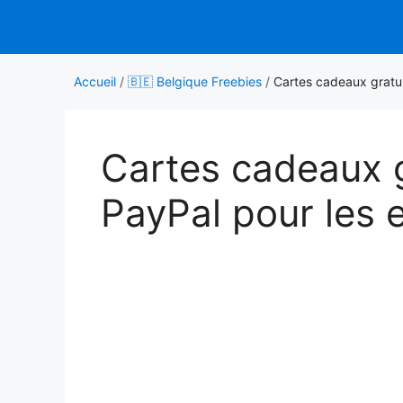
Aller
au
contenu
Accueil
/
🇧🇪 Belgique Freebies
/
Cartes cadeaux gratui
Cartes cadeaux g
PayPal pour les 