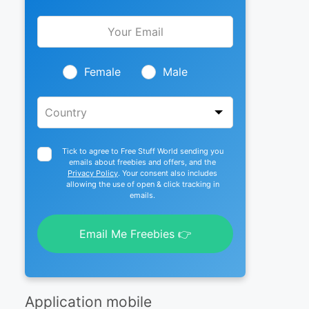
Leave
this
field
blank
Female
Male
Tick to agree to Free Stuff World sending you
emails about freebies and offers, and the
Privacy Policy
. Your consent also includes
allowing the use of open & click tracking in
emails.
Email Me Freebies 👉
Application mobile