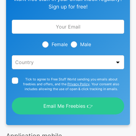
Sign up for free!
Leave
this
field
blank
Female
Male
Tick to agree to Free Stuff World sending you emails about
freebies and offers, and the
Privacy Policy
. Your consent also
includes allowing the use of open & click tracking in emails.
Email Me Freebies 👉
Application mobile