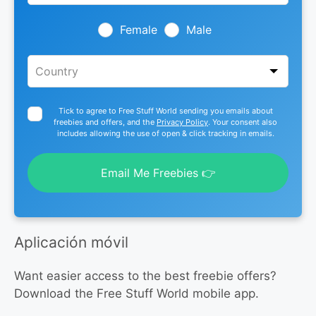
field
blank
Female
Male
Tick to agree to Free Stuff World sending you emails about
freebies and offers, and the
Privacy Policy
. Your consent also
includes allowing the use of open & click tracking in emails.
Email Me Freebies 👉
Aplicación móvil
Want easier access to the best freebie offers?
Download the Free Stuff World mobile app.