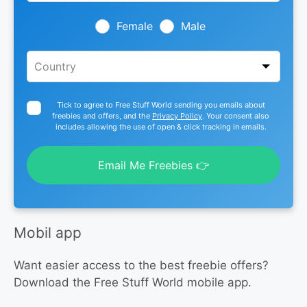
field
blank
Female
Male
Tick to agree to Free Stuff World sending you emails about
freebies and offers, and the
Privacy Policy
. Your consent also
includes allowing the use of open & click tracking in emails.
Email Me Freebies 👉
Mobil app
Want easier access to the best freebie offers?
Download the Free Stuff World mobile app.