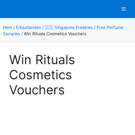
Hoppa
Men
till
innehåll
Hem
/
Erbjudanden
/
🇸🇬 Singapore Freebies
/
Free Perfume
Samples
/
Win Rituals Cosmetics Vouchers
Win Rituals
Cosmetics
Vouchers