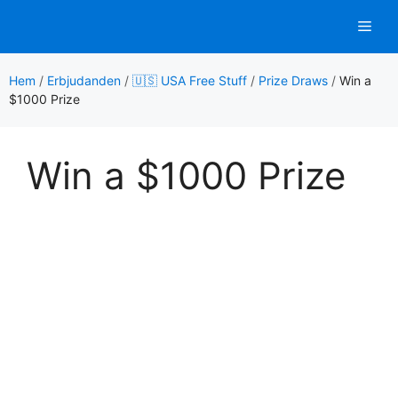
Hoppa
Men
till
innehåll
Hem
/
Erbjudanden
/
🇺🇸 USA Free Stuff
/
Prize Draws
/
Win a
$1000 Prize
Win a $1000 Prize