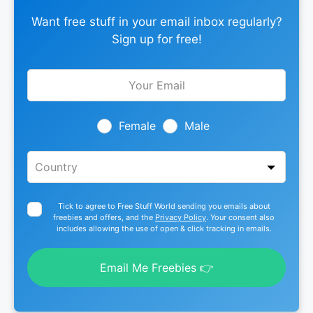
Want free stuff in your email inbox regularly?
Sign up for free!
Leave
this
field
blank
Female
Male
Tick to agree to Free Stuff World sending you emails about
freebies and offers, and the
Privacy Policy
. Your consent also
includes allowing the use of open & click tracking in emails.
Email Me Freebies 👉