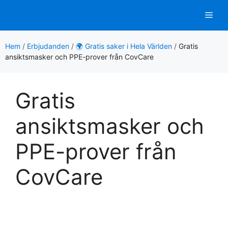
Hoppa
Men
till
innehåll
Hem
/
Erbjudanden
/
🌍 Gratis saker i Hela Världen
/
Gratis
ansiktsmasker och PPE-prover från CovCare
Gratis
ansiktsmasker och
PPE-prover från
CovCare