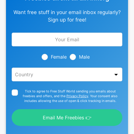
Want free stuff in your email inbox regularly?
Sign up for free!
Leave
this
field
blank
Female
Male
Tick to agree to Free Stuff World sending you emails about
freebies and offers, and the
Privacy Policy
. Your consent also
includes allowing the use of open & click tracking in emails.
Email Me Freebies 👉