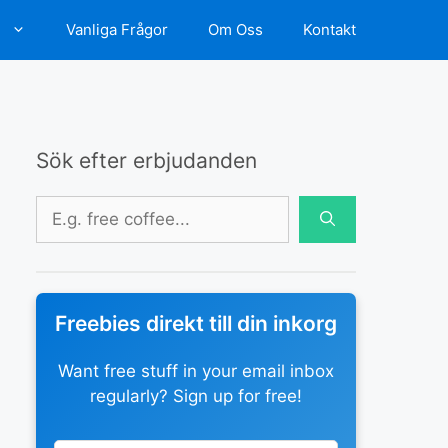
d
Vanliga Frågor
Om Oss
Kontakt
Sök efter erbjudanden
Sök
efter:
Freebies direkt till din inkorg
Want free stuff in your email inbox
regularly? Sign up for free!
Leave