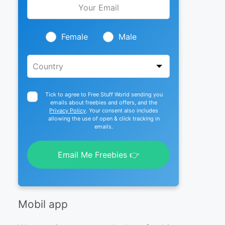
this
field
blank
Female
Male
Tick to agree to Free Stuff World sending you
emails about freebies and offers, and the
Privacy Policy
. Your consent also includes
allowing the use of open & click tracking in
emails.
Email Me Freebies 👉
Mobil app