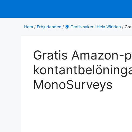
Hoppa
till
innehåll
Hem
/
Erbjudanden
/
🌍 Gratis saker i Hela Världen
/
Gra
Gratis Amazon-p
kontantbelöning
MonoSurveys