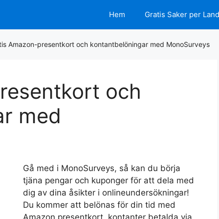
Hem
Gratis Saker per Lan
tis Amazon-presentkort och kontantbelöningar med MonoSurveys
resentkort och
ar med
Gå med i MonoSurveys, så kan du börja
tjäna pengar och kuponger för att dela med
dig av dina åsikter i onlineundersökningar!
Du kommer att belönas för din tid med
Amazon presentkort, kontanter betalda via