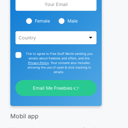
this
field
blank
Female
Male
Tick to agree to Free Stuff World sending you
emails about freebies and offers, and the
Privacy Policy
. Your consent also includes
allowing the use of open & click tracking in
emails.
Email Me Freebies 👉
Mobil app