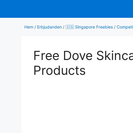
Hoppa
till
innehåll
Hem
/
Erbjudanden
/
🇸🇬 Singapore Freebies
/
Competi
Free Dove Skinca
Products