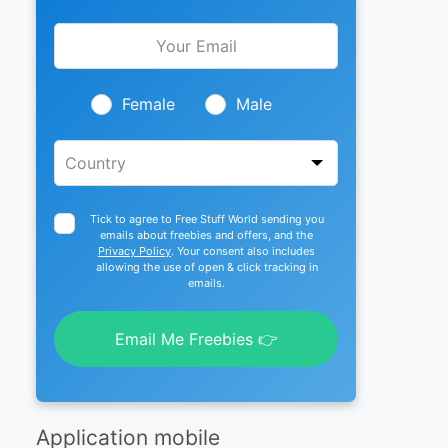
Leave
this
field
blank
Female
Male
Tick to agree to Free Stuff World sending you
emails about freebies and offers, and the
Privacy Policy
. Your consent also includes
allowing the use of open & click tracking in
emails.
Email Me Freebies 👉
Application mobile