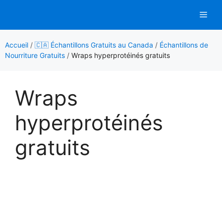
Aller
Men
au
contenu
Accueil
/
🇨🇦 Échantillons Gratuits au Canada
/
Échantillons de
Nourriture Gratuits
/
Wraps hyperprotéinés gratuits
Wraps
hyperprotéinés
gratuits