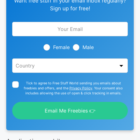
Want free stuff in your email inbox regularly?
Sign up for free!
Leave
this
field
blank
Female
Male
Tick to agree to Free Stuff World sending you emails about
freebies and offers, and the
Privacy Policy
. Your consent also
includes allowing the use of open & click tracking in emails.
Email Me Freebies 👉