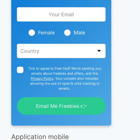
Leave
this
field
blank
Female
Male
Tick to agree to Free Stuff World sending you
emails about freebies and offers, and the
Privacy Policy
. Your consent also includes
allowing the use of open & click tracking in
emails.
Email Me Freebies 👉
Application mobile