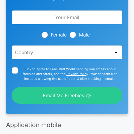
Leave
this
field
blank
Female
Male
Tick to agree to Free Stuff World sending you emails about
freebies and offers, and the
Privacy Policy
. Your consent also
includes allowing the use of open & click tracking in emails.
Email Me Freebies 👉
Application mobile