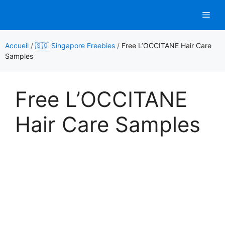
Aller
Men
au
contenu
Accueil
/
🇸🇬 Singapore Freebies
/
Free L’OCCITANE Hair Care
Samples
Free L’OCCITANE
Hair Care Samples