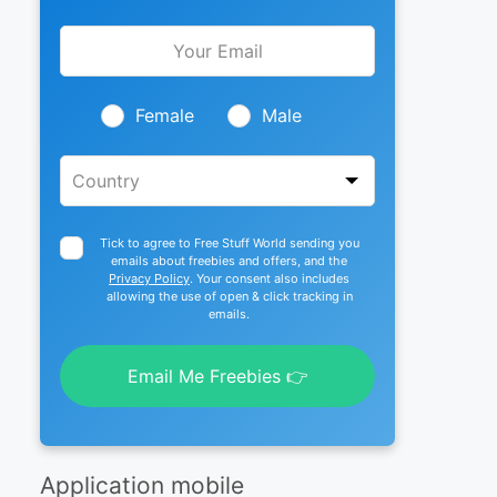
Leave
this
field
blank
Female
Male
Tick to agree to Free Stuff World sending you
emails about freebies and offers, and the
Privacy Policy
. Your consent also includes
allowing the use of open & click tracking in
emails.
Email Me Freebies 👉
Application mobile