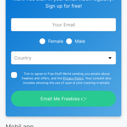
Sign up for free!
Leave
this
field
blank
Female
Male
Tick to agree to Free Stuff World sending you emails about
freebies and offers, and the
Privacy Policy
. Your consent also
includes allowing the use of open & click tracking in emails.
Email Me Freebies 👉
Mobil app