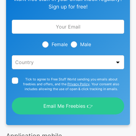
Sign up for free!
Leave
this
field
blank
Female
Male
Tick to agree to Free Stuff World sending you emails about
freebies and offers, and the
Privacy Policy
. Your consent also
includes allowing the use of open & click tracking in emails.
Email Me Freebies 👉
Application mobile