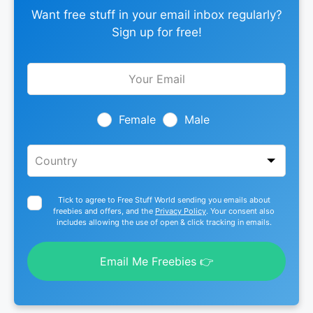
Want free stuff in your email inbox regularly?
Sign up for free!
Leave
this
field
blank
Female
Male
Tick to agree to Free Stuff World sending you emails about
freebies and offers, and the
Privacy Policy
. Your consent also
includes allowing the use of open & click tracking in emails.
Email Me Freebies 👉