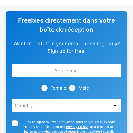
Freebies directement dans votre
boîte de réception
Want free stuff in your email inbox regularly?
Sign up for free!
Leave
this
field
blank
Female
Male
Tick to agree to Free Stuff World sending you emails about
freebies and offers, and the
Privacy Policy
. Your consent also
includes allowing the use of open & click tracking in emails.