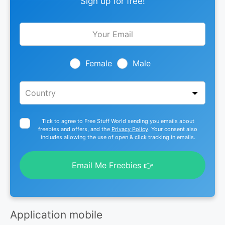
Sign up for free!
Leave
this
field
blank
Female
Male
Tick to agree to Free Stuff World sending you emails about
freebies and offers, and the
Privacy Policy
. Your consent also
includes allowing the use of open & click tracking in emails.
Email Me Freebies 👉
Application mobile