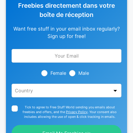
Freebies directement dans votre
boîte de réception
Want free stuff in your email inbox regularly?
Sign up for free!
Leave
this
field
blank
Female
Male
Tick to agree to Free Stuff World sending you emails about
freebies and offers, and the
Privacy Policy
. Your consent also
includes allowing the use of open & click tracking in emails.