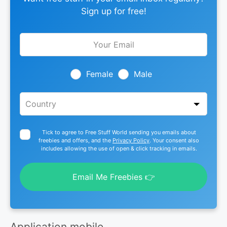
Sign up for free!
Leave
this
field
blank
Female
Male
Tick to agree to Free Stuff World sending you emails about
freebies and offers, and the
Privacy Policy
. Your consent also
includes allowing the use of open & click tracking in emails.
Email Me Freebies 👉
Application mobile