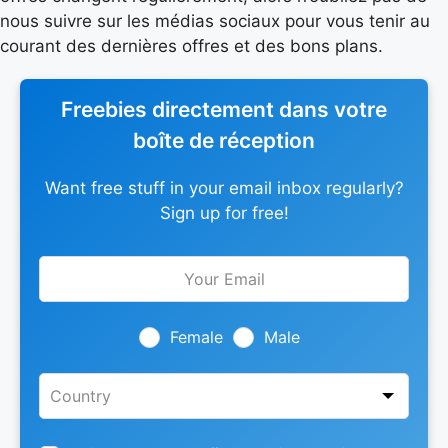
nous suivre sur les médias sociaux pour vous tenir au
courant des dernières offres et des bons plans.
Freebies directement dans votre
boîte de réception
Want free stuff in your email inbox regularly?
Sign up for free!
Leave
this
field
blank
Female
Male