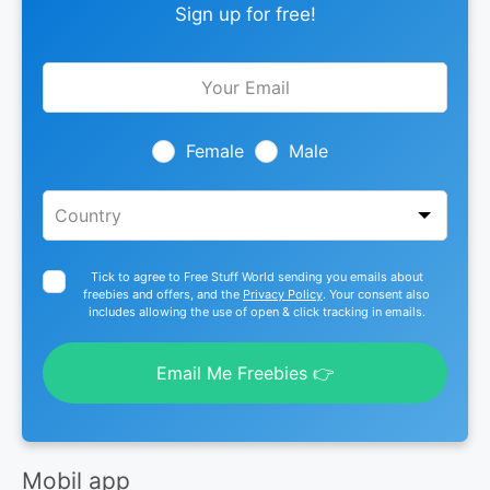
Sign up for free!
Leave
this
field
blank
Female
Male
Tick to agree to Free Stuff World sending you emails about
freebies and offers, and the
Privacy Policy
. Your consent also
includes allowing the use of open & click tracking in emails.
Email Me Freebies 👉
Mobil app