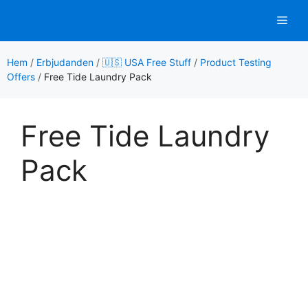
Hoppa
Men
till
innehåll
Hem
/
Erbjudanden
/
🇺🇸 USA Free Stuff
/
Product Testing
Offers
/
Free Tide Laundry Pack
Free Tide Laundry
Pack