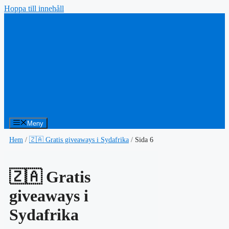
Hoppa till innehåll
Meny
Hem
/
🇿🇦 Gratis giveaways i Sydafrika
/
Sida 6
🇿🇦 Gratis
giveaways i
Sydafrika