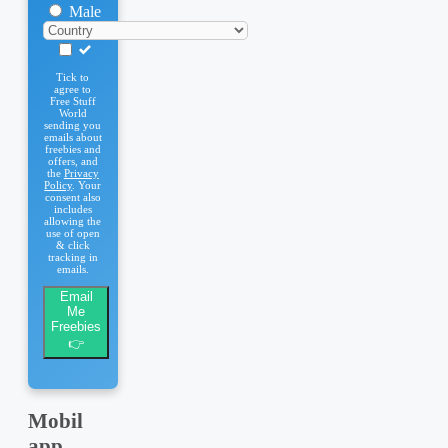
Male
Tick to
agree to
Free Stuff
World
sending you
emails about
freebies and
offers, and
the
Privacy
Policy
. Your
consent also
includes
allowing the
use of open
& click
tracking in
emails.
Email
Me
Freebies
👉
Mobil
app