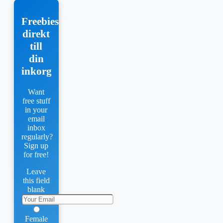
Freebies
direkt
till
din
inkorg
Want
free stuff
in your
email
inbox
regularly?
Sign up
for free!
Leave
this field
blank
Female