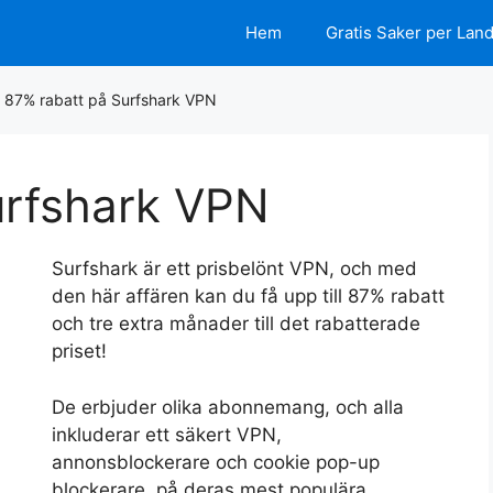
Hem
Gratis Saker per Lan
/
87% rabatt på Surfshark VPN
urfshark VPN
Surfshark är ett prisbelönt VPN, och med
den här affären kan du få upp till 87% rabatt
och tre extra månader till det rabatterade
priset!
De erbjuder olika abonnemang, och alla
inkluderar ett säkert VPN,
annonsblockerare och cookie pop-up
blockerare, på deras mest populära