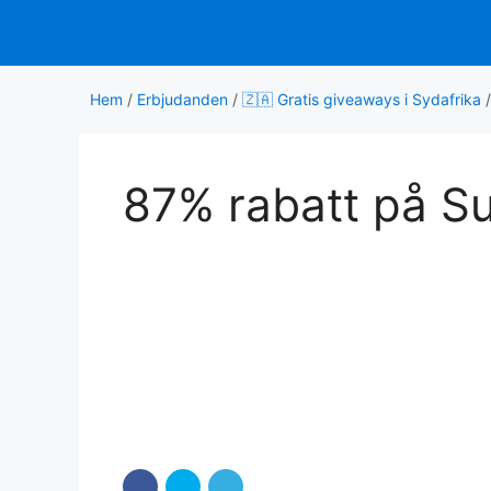
Hoppa
till
innehåll
Hem
/
Erbjudanden
/
🇿🇦 Gratis giveaways i Sydafrika
87% rabatt på S