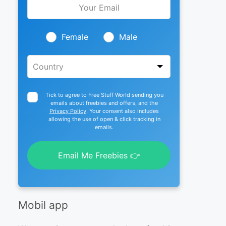
this
field
blank
Female
Male
Tick to agree to Free Stuff World sending you
emails about freebies and offers, and the
Privacy Policy
. Your consent also includes
allowing the use of open & click tracking in
emails.
Email Me Freebies 👉
Mobil app