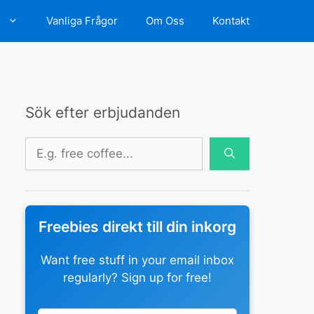
d
Vanliga Frågor
Om Oss
Kontakt
Sök efter erbjudanden
Sök
efter:
Freebies direkt till din inkorg
Want free stuff in your email inbox
regularly? Sign up for free!
Leave