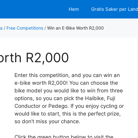
Hem
Gratis Saker per Lan
ca
/
Free Competitions
/
Win an E-Bike Worth R2,000
orth R2,000
Enter this competition, and you can win an
e-bike worth R2,000! You can choose the
bike model you would like to win from three
options, so you can pick the Haibike, Fuji
Conductor or Pedego. If you enjoy cycling or
would like to start, this is the perfect prize,
so don’t miss your chance.
Click the green button below to visit the