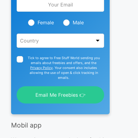
this
field
blank
Female
Male
Tick to agree to Free Stuff World sending you
emails about freebies and offers, and the
Privacy Policy
. Your consent also includes
allowing the use of open & click tracking in
emails.
Email Me Freebies 👉
Mobil app