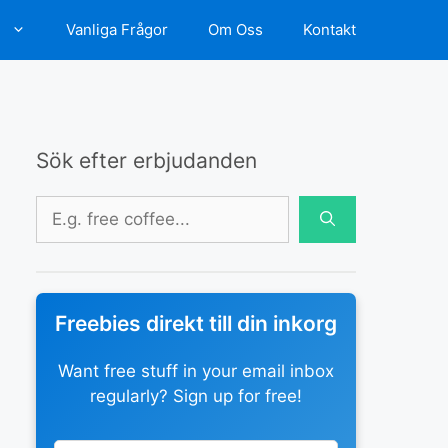
d
Vanliga Frågor
Om Oss
Kontakt
Sök efter erbjudanden
Sök
efter:
Freebies direkt till din inkorg
Want free stuff in your email inbox
regularly? Sign up for free!
Leave