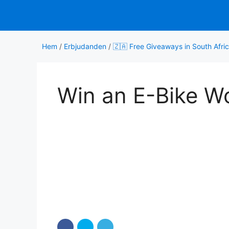
Hoppa
till
innehåll
Hem
/
Erbjudanden
/
🇿🇦 Free Giveaways in South Afri
Win an E-Bike W