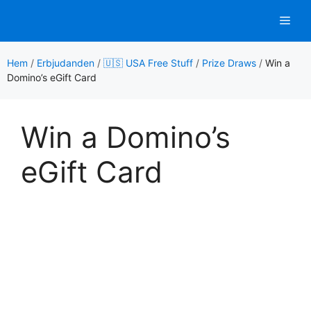
Hoppa
Men
till
innehåll
Hem
/
Erbjudanden
/
🇺🇸 USA Free Stuff
/
Prize Draws
/
Win a
Domino’s eGift Card
Win a Domino’s
eGift Card