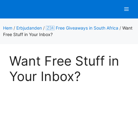
Hoppa
Men
till
innehåll
Hem
/
Erbjudanden
/
🇿🇦 Free Giveaways in South Africa
/
Want
Free Stuff in Your Inbox?
Want Free Stuff in
Your Inbox?