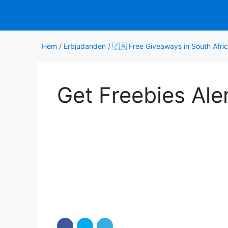
Hoppa
till
innehåll
Hem
/
Erbjudanden
/
🇿🇦 Free Giveaways in South Afri
Get Freebies Ale