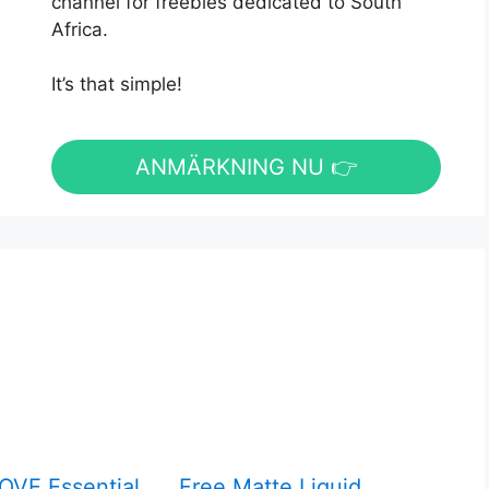
channel for freebies dedicated to South
Africa.
It’s that simple!
ANMÄRKNING NU 👉
OVE Essential
Free Matte Liquid