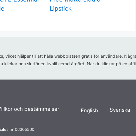
le
Lipstick
ats, vilket hjälper till att hålla webbplatsen gratis för användare. N
u klickar och slutför en kvalificerad åtgärd. När du klickar på en aff
Villkor och bestämmelser
Svenska
English
Wales nr 06305560.