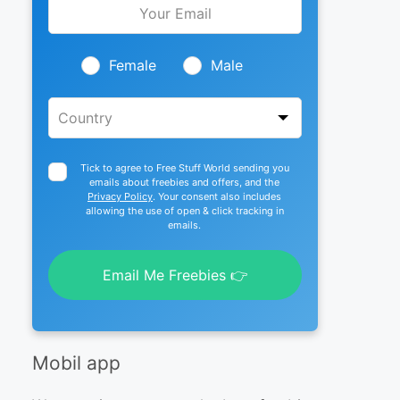
this
field
blank
Female
Male
Tick to agree to Free Stuff World sending you
emails about freebies and offers, and the
Privacy Policy
. Your consent also includes
allowing the use of open & click tracking in
emails.
Email Me Freebies 👉
Mobil app