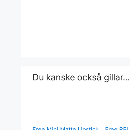
Du kanske också gillar…
Free Mini Matte Lipstick
Free REL