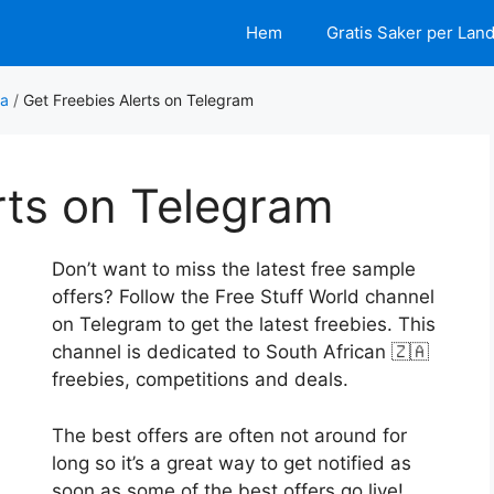
Hem
Gratis Saker per Lan
ca
/
Get Freebies Alerts on Telegram
rts on Telegram
Don’t want to miss the latest free sample
offers? Follow the Free Stuff World channel
on Telegram to get the latest freebies. This
channel is dedicated to South African 🇿🇦
freebies, competitions and deals.
The best offers are often not around for
long so it’s a great way to get notified as
soon as some of the best offers go live!