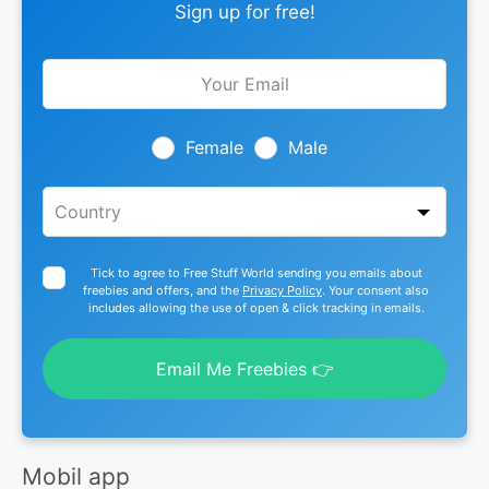
Sign up for free!
Leave
this
field
blank
Female
Male
Tick to agree to Free Stuff World sending you emails about
freebies and offers, and the
Privacy Policy
. Your consent also
includes allowing the use of open & click tracking in emails.
Email Me Freebies 👉
Mobil app