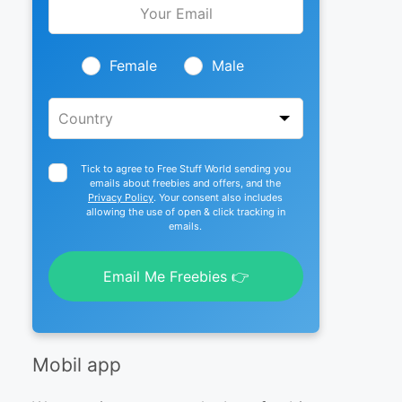
this
field
blank
Female
Male
Tick to agree to Free Stuff World sending you
emails about freebies and offers, and the
Privacy Policy
. Your consent also includes
allowing the use of open & click tracking in
emails.
Email Me Freebies 👉
Mobil app