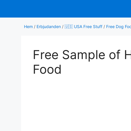
Hoppa
till
innehåll
Hem
/
Erbjudanden
/
🇺🇸 USA Free Stuff
/
Free Dog Fo
Free Sample of H
Food