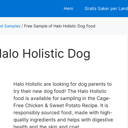
Hem
Gratis Saker per Lan
od Samples
/
Free Sample of Halo Holistic Dog Food
alo Holistic Dog
Halo Holistic are looking for dog parents to
try their new dog food! The Halo Holistic
food is available for sampling in the Cage-
Free Chicken & Sweet Potato Recipe. It is
responsibly sourced food, made with high-
quality ingredients and helps with digestive
health and the skin and coat.