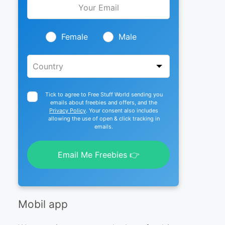
this
field
blank
Female
Male
Tick to agree to Free Stuff World sending you
emails about freebies and offers, and the
Privacy Policy
. Your consent also includes
allowing the use of open & click tracking in
emails.
Email Me Freebies 👉
Mobil app