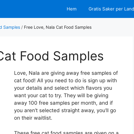
Hem
Gratis Saker per Lan
od Samples
/
Free Love, Nala Cat Food Samples
 Cat Food Samples
Love, Nala are giving away free samples of
cat food! All you need to do is sign up with
your details and select which flavors you
want your cat to try. They will be giving
away 100 free samples per month, and if
you aren’t selected straight away, you’ll go
on their waitlist.
These free cat food samples are given on a