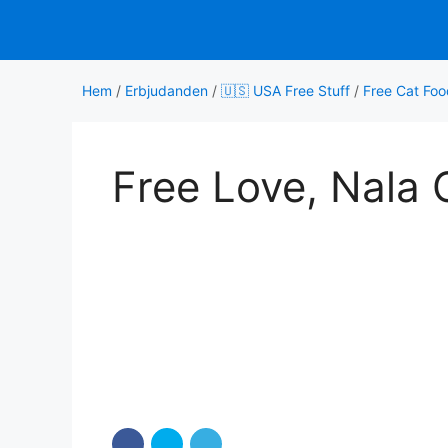
Hoppa
till
innehåll
Hem
/
Erbjudanden
/
🇺🇸 USA Free Stuff
/
Free Cat Fo
Free Love, Nala