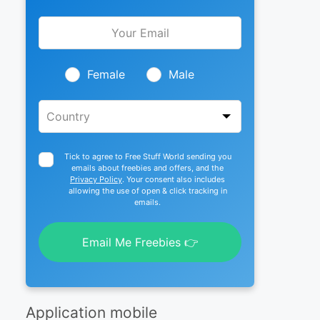
Leave
this
field
blank
Female
Male
Tick to agree to Free Stuff World sending you
emails about freebies and offers, and the
Privacy Policy
. Your consent also includes
allowing the use of open & click tracking in
emails.
Email Me Freebies 👉
Application mobile