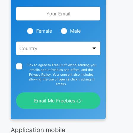
Leave
this
field
blank
Female
Male
Tick to agree to Free Stuff World sending you
emails about freebies and offers, and the
Privacy Policy
. Your consent also includes
allowing the use of open & click tracking in
emails.
Email Me Freebies 👉
Application mobile