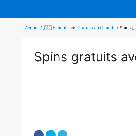
Aller
au
contenu
Accueil
/
🇨🇦 Échantillons Gratuits au Canada
/
Spins g
Spins gratuits a