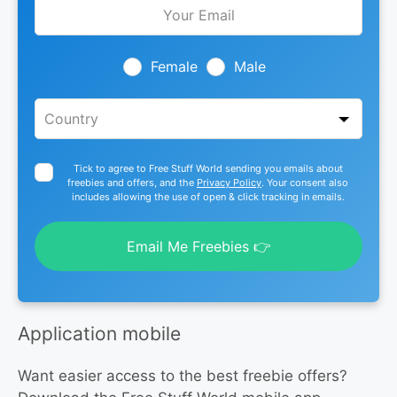
Leave
this
field
blank
Female
Male
Tick to agree to Free Stuff World sending you emails about
freebies and offers, and the
Privacy Policy
. Your consent also
includes allowing the use of open & click tracking in emails.
Email Me Freebies 👉
Application mobile
Want easier access to the best freebie offers?